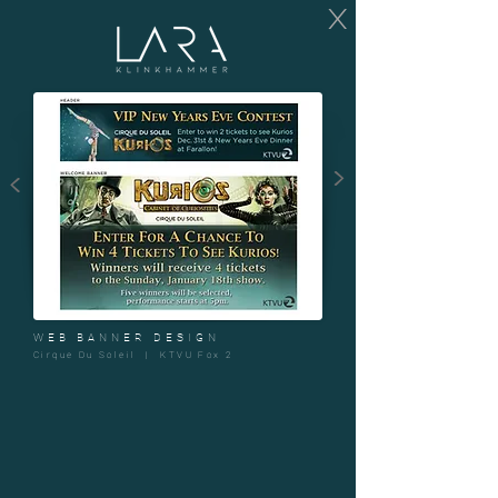
X
>
<
WEB BANNER DESIGN
Cirque Du Soleil | KTVU Fox 2