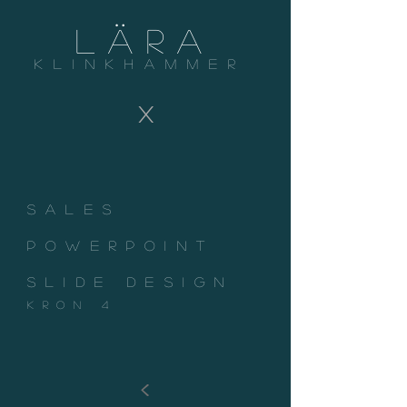
LäRA
KLINKHAMMER
X
sales
powerpoint
slide design
kron 4
<